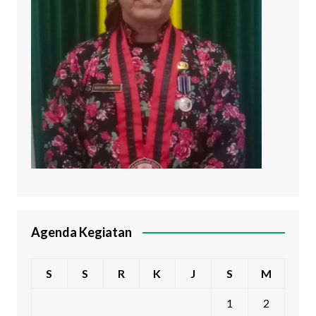
Agenda Kegiatan
S
S
R
K
J
S
M
1
2