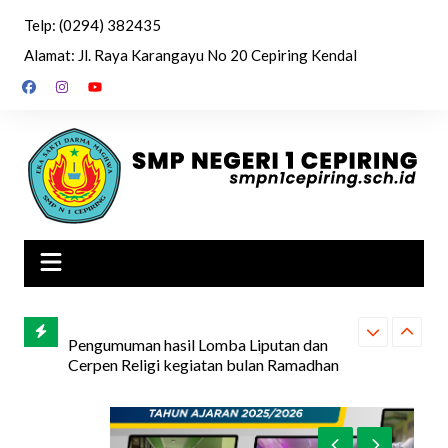
Skip
Telp: (0294) 382435
to
Alamat: Jl. Raya Karangayu No 20 Cepiring Kendal
content
i 1
Pengumuman hasil Lomba Liputan dan
SPMB SMP 1 
Cerpen Religi kegiatan bulan Ramadhan
tahun 2026/1447 H