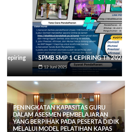
S
g
SPMB SMP 1 CEPIRING Th 2025
C
12 Juni 2025
PENINGKATAN KAPASITAS GURU
DALAM ASESMEN PEMBELAJARAN
YANG BERPIHAK PADA PESERTA DIDIK
MELALUI MODEL PELATIHAN KAPAS