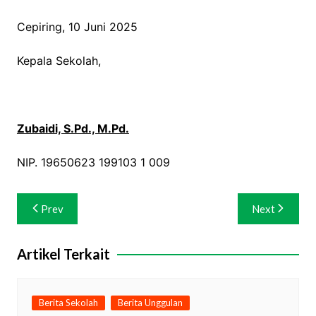
Cepiring, 10 Juni 2025
Kepala Sekolah,
Zubaidi, S.Pd., M.Pd.
NIP. 19650623 199103 1 009
Navigasi
Prev
Next
pos
Artikel Terkait
Berita Sekolah
Berita Unggulan