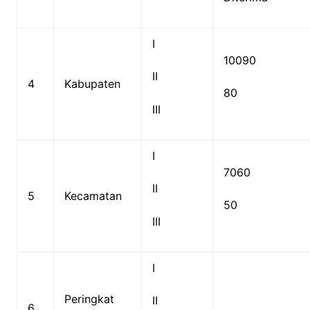
I
10090
II
4
Kabupaten
80
III
I
7060
II
5
Kecamatan
50
III
I
Peringkat
II
6