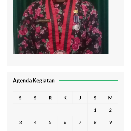
Agenda Kegiatan
S
S
R
K
J
S
M
1
2
3
4
5
6
7
8
9