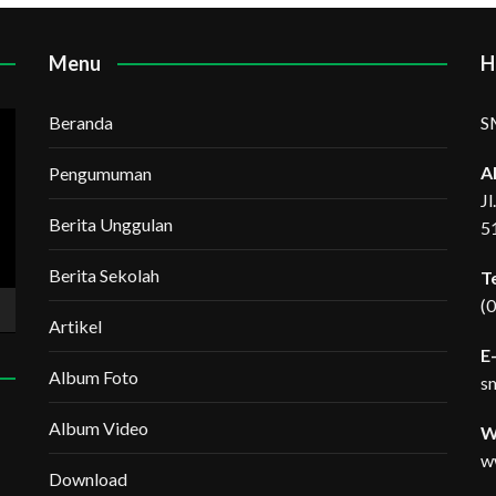
Menu
H
Beranda
S
A
Pengumuman
J
Berita Unggulan
5
Berita Sekolah
T
(
Artikel
E-
Album Foto
s
Album Video
W
w
Download