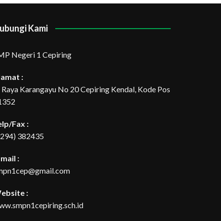
ubungi Kami
MP Negeri 1 Cepiring
lamat :
l. Raya Karangayu No 20 Cepiring Kendal, Kode Pos
1352
elp/Fax :
0294) 382435
mail :
mpn1cep@gmail.com
ebsite :
ww.smpn1cepiring.sch.id