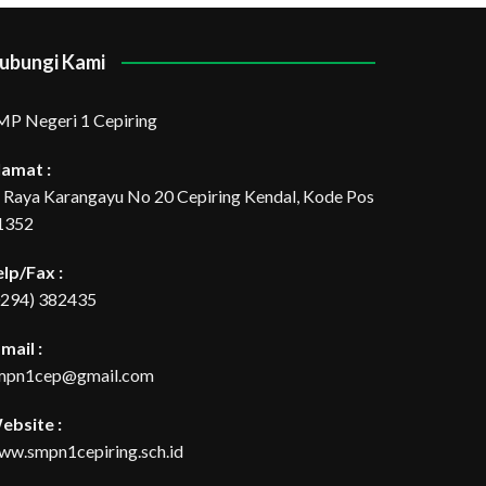
ubungi Kami
MP Negeri 1 Cepiring
lamat :
l. Raya Karangayu No 20 Cepiring Kendal, Kode Pos
1352
elp/Fax :
0294) 382435
mail :
mpn1cep@gmail.com
ebsite :
ww.smpn1cepiring.sch.id