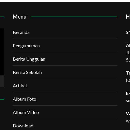
Menu
H
Beranda
S
A
Pengumuman
J
Berita Unggulan
5
Berita Sekolah
T
(
Artikel
E-
Album Foto
s
Album Video
W
w
Download