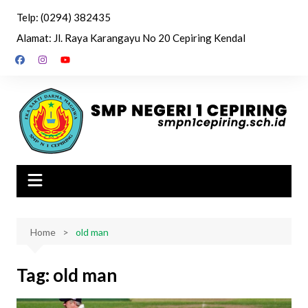
Skip
Telp: (0294) 382435
to
Alamat: Jl. Raya Karangayu No 20 Cepiring Kendal
content
Home
old man
Tag:
old man