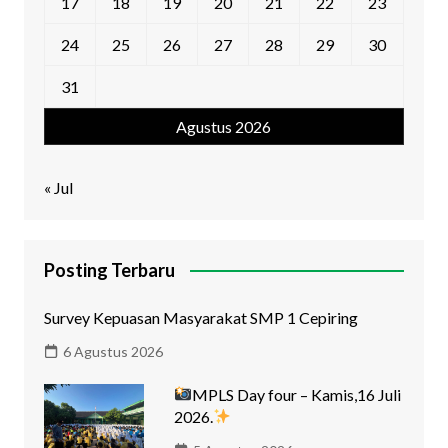
17
18
19
20
21
22
23
24
25
26
27
28
29
30
31
Agustus 2026
« Jul
Posting Terbaru
Survey Kepuasan Masyarakat SMP 1 Cepiring
6 Agustus 2026
MPLS Day four – Kamis,16 Juli
2026.