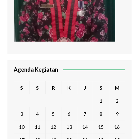
Agenda Kegiatan
S
S
R
K
J
S
M
1
2
3
4
5
6
7
8
9
10
11
12
13
14
15
16