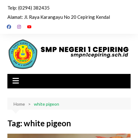
Skip
Telp: (0294) 382435
to
Alamat: Jl. Raya Karangayu No 20 Cepiring Kendal
content
Home
white pigeon
Tag:
white pigeon