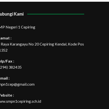
ubungi Kami
MP Negeri 1 Cepiring
lamat :
l. Raya Karangayu No 20 Cepiring Kendal, Kode Pos
1352
elp/Fax :
0294) 382435
mail :
mpn1cep@gmail.com
ebsite :
ww.smpn1cepiring.sch.id