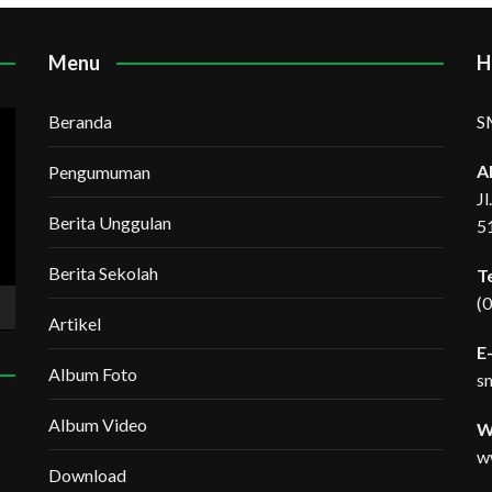
Menu
H
Beranda
S
A
Pengumuman
J
Berita Unggulan
5
Berita Sekolah
T
(
Artikel
E-
Album Foto
s
Album Video
W
w
Download