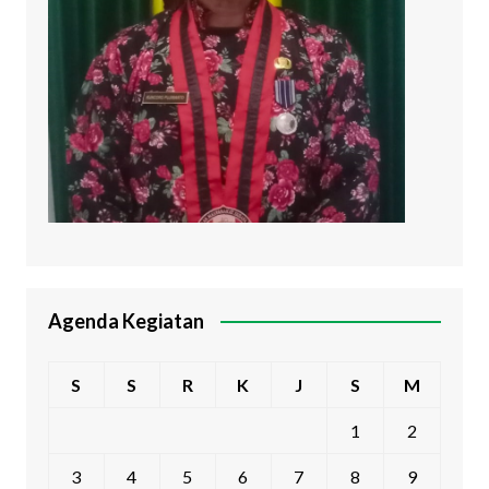
Agenda Kegiatan
S
S
R
K
J
S
M
1
2
3
4
5
6
7
8
9