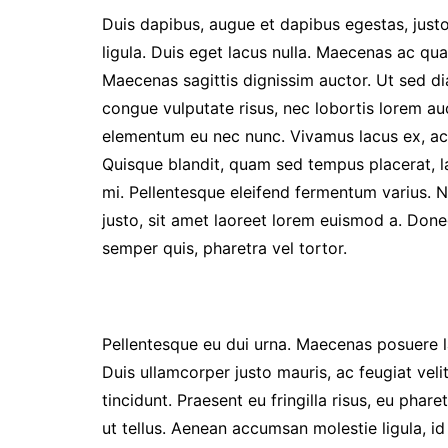
2026
Duis dapibus, augue et dapibus egestas, justo
Prestasi Sekolah
ligula. Duis eget lacus nulla. Maecenas ac quam
Makna / Arti Logo
Maecenas sagittis dignissim auctor. Ut sed di
congue vulputate risus, nec lobortis lorem au
elementum eu nec nunc. Vivamus lacus ex, ac
Quisque blandit, quam sed tempus placerat, l
mi. Pellentesque eleifend fermentum varius.
justo, sit amet laoreet lorem euismod a. Donec
semper quis, pharetra vel tortor.
Pellentesque eu dui urna. Maecenas posuere la
Duis ullamcorper justo mauris, ac feugiat velit
tincidunt. Praesent eu fringilla risus, eu phar
ut tellus. Aenean accumsan molestie ligula, id 