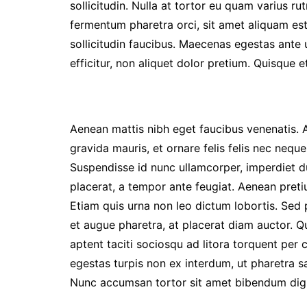
sollicitudin. Nulla at tortor eu quam varius rut
fermentum pharetra orci, sit amet aliquam es
sollicitudin faucibus. Maecenas egestas ante u
efficitur, non aliquet dolor pretium. Quisque 
Aenean mattis nibh eget faucibus venenatis. A
gravida mauris, et ornare felis felis nec nequ
Suspendisse id nunc ullamcorper, imperdiet d
placerat, a tempor ante feugiat. Aenean pretiu
Etiam quis urna non leo dictum lobortis. Sed p
et augue pharetra, at placerat diam auctor. 
aptent taciti sociosqu ad litora torquent per
egestas turpis non ex interdum, ut pharetra s
Nunc accumsan tortor sit amet bibendum dig