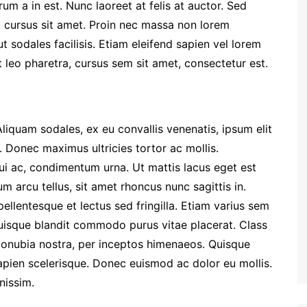
rum a in est. Nunc laoreet at felis at auctor. Sed
t cursus sit amet. Proin nec massa non lorem
t sodales facilisis. Etiam eleifend sapien vel lorem
et leo pharetra, cursus sem sit amet, consectetur est.
liquam sodales, ex eu convallis venenatis, ipsum elit
e. Donec maximus ultricies tortor ac mollis.
ui ac, condimentum urna. Ut mattis lacus eget est
m arcu tellus, sit amet rhoncus nunc sagittis in.
ellentesque et lectus sed fringilla. Etiam varius sem
Quisque blandit commodo purus vitae placerat. Class
 conubia nostra, per inceptos himenaeos. Quisque
apien scelerisque. Donec euismod ac dolor eu mollis.
nissim.