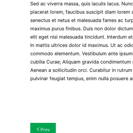
Sed ac viverra massa, quis iaculis lacus. Nun
placerat lorem, faucibus suscipit diam lorem a
senectus et netus et malesuada fames ac turpi
maximus purus finibus. Duis non dolor dictum, 
elit eget nisi malesuada tincidunt. Interdum 
In mattis ultrices dolor id maximus. Ut ac odi
commodo elementum. Vestibulum ante ipsum pri
cubilia Curae; Aliquam gravida condimentum r
Aenean a sollicitudin orci. Curabitur in rutru
pulvinar feugiat tempus, enim nulla posuere arc
Navigasi
Prev