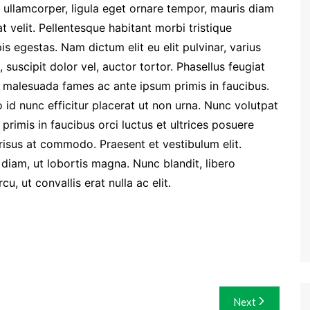
c ullamcorper, ligula eget ornare tempor, mauris diam
t velit. Pellentesque habitant morbi tristique
s egestas. Nam dictum elit eu elit pulvinar, varius
suscipit dolor vel, auctor tortor. Phasellus feugiat
et malesuada fames ac ante ipsum primis in faucibus.
o id nunc efficitur placerat ut non urna. Nunc volutpat
mis in faucibus orci luctus et ultrices posuere
isus at commodo. Praesent et vestibulum elit.
m diam, ut lobortis magna. Nunc blandit, libero
u, ut convallis erat nulla ac elit.
Next