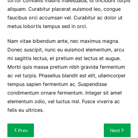
tortor convallis mauris malesuada, id tincidunt turpis
aliquam. Curabitur placerat euismod leo, congue
faucibus orci accumsan vel. Curabitur ac dolor ut
metus lobortis tempus sed in orci.
Nam vitae bibendum ante, nec maximus magna.
Donec suscipit, nunc eu euismod elementum, arcu
mi sagittis lectus, et pretium est lectus et augue.
Morbi quis massa pretium nibh gravida fermentum
ac vel turpis. Phasellus blandit est elit, ullamcorper
tempus sapien fermentum ac. Suspendisse
condimentum ornare fermentum. Integer sit amet
elementum odio, vel luctus nisl. Fusce viverra ac
felis eu ultrices.
Navigasi
Prev
Next
pos