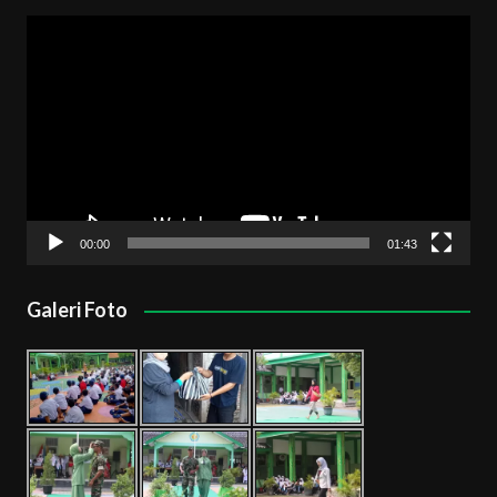
Pemutar
Video
00:00
01:43
Galeri Foto