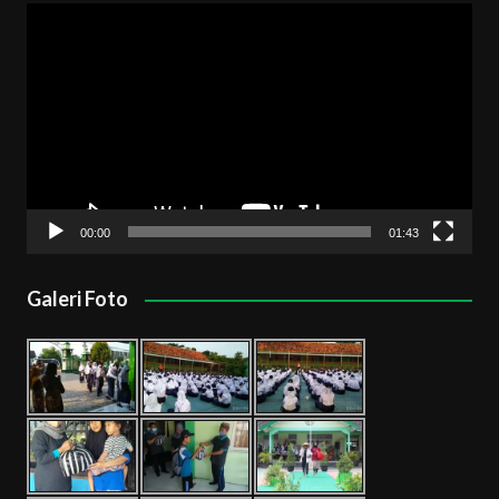
Pemutar
Video
00:00
01:43
Galeri Foto