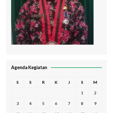
Agenda Kegiatan
S
S
R
K
J
S
M
1
2
3
4
5
6
7
8
9