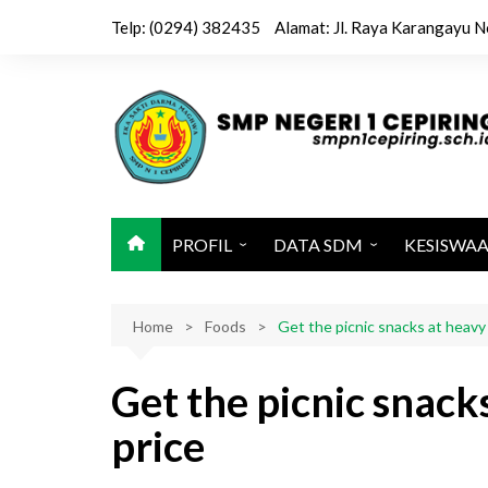
Skip
Telp: (0294) 382435
Alamat: Jl. Raya Karangayu N
to
content
PROFIL
DATA SDM
KESISWA
Sejarah / Latar Belakang
Kepala & Wakil
Kegiatan 
Home
Identitas Sekolah
Foods
Get the picnic snacks at heavy
Tenaga Pendidik
Ekstrakuri
Visi, Misi dan Tujuan
Tenaga Kependidikan
Jadwal Pel
Get the picnic snack
Sarana dan Prasarana
Karya Sis
price
Struktur Organisasi
Kalender Pendidikan 2025-