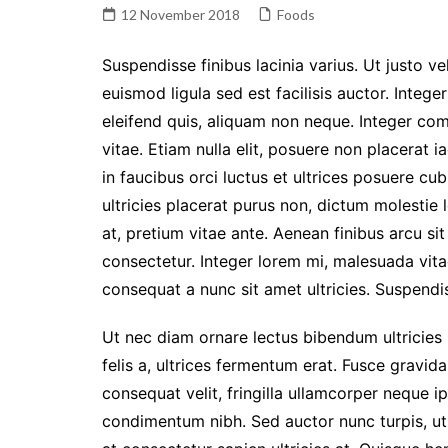
2026
12 November 2018
Foods
Prestasi Sekolah
Suspendisse finibus lacinia varius. Ut justo ve
Makna / Arti Logo
euismod ligula sed est facilisis auctor. Integer
eleifend quis, aliquam non neque. Integer co
vitae. Etiam nulla elit, posuere non placerat i
in faucibus orci luctus et ultrices posuere c
ultricies placerat purus non, dictum molestie
at, pretium vitae ante. Aenean finibus arcu s
consectetur. Integer lorem mi, malesuada vita
consequat a nunc sit amet ultricies. Suspendis
Ut nec diam ornare lectus bibendum ultricies id
felis a, ultrices fermentum erat. Fusce gravida,
consequat velit, fringilla ullamcorper neque ip
condimentum nibh. Sed auctor nunc turpis, ut 