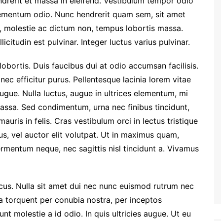
endrerit et massa in eleifend. Vestibulum tempor odio
lementum odio. Nunc hendrerit quam sem, sit amet
si, molestie ac dictum non, tempus lobortis massa.
licitudin est pulvinar. Integer luctus varius pulvinar.
bortis. Duis faucibus dui at odio accumsan facilisis.
ec efficitur purus. Pellentesque lacinia lorem vitae
gue. Nulla luctus, augue in ultrices elementum, mi
ssa. Sed condimentum, urna nec finibus tincidunt,
uris in felis. Cras vestibulum orci in lectus tristique
us, vel auctor elit volutpat. Ut in maximus quam,
rmentum neque, nec sagittis nisl tincidunt a. Vivamus
ncus. Nulla sit amet dui nec nunc euismod rutrum nec
ora torquent per conubia nostra, per inceptos
nt molestie a id odio. In quis ultricies augue. Ut eu