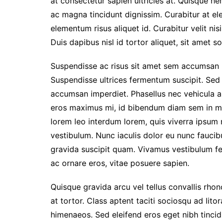
at consectetur sapien ultricies at. Quisque h
ac magna tincidunt dignissim. Curabitur at e
elementum risus aliquet id. Curabitur velit ni
Duis dapibus nisl id tortor aliquet, sit amet sol
Suspendisse ac risus sit amet sem accumsan lo
Suspendisse ultrices fermentum suscipit. Sed n
accumsan imperdiet. Phasellus nec vehicula au
eros maximus mi, id bibendum diam sem in ma
lorem leo interdum lorem, quis viverra ipsum ma
vestibulum. Nunc iaculis dolor eu nunc faucib
gravida suscipit quam. Vivamus vestibulum fe
ac ornare eros, vitae posuere sapien.
Quisque gravida arcu vel tellus convallis rho
at tortor. Class aptent taciti sociosqu ad lit
himenaeos. Sed eleifend eros eget nibh tincidu