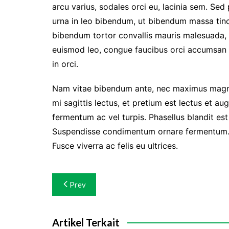
arcu varius, sodales orci eu, lacinia sem. Sed
urna in leo bibendum, ut bibendum massa tinci
bibendum tortor convallis mauris malesuada, i
euismod leo, congue faucibus orci accumsan v
in orci.
Nam vitae bibendum ante, nec maximus magna
mi sagittis lectus, et pretium est lectus et a
fermentum ac vel turpis. Phasellus blandit es
Suspendisse condimentum ornare fermentum. In
Fusce viverra ac felis eu ultrices.
Navigasi
Prev
pos
Artikel Terkait