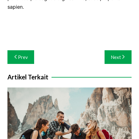
sapien.
Navigasi
Prev
Next
pos
Artikel Terkait