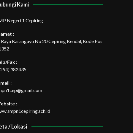
ubungi Kami
MP Negeri 1 Cepiring
lamat :
l. Raya Karangayu No 20 Cepiring Kendal, Kode Pos
1352
elp/Fax :
0294) 382435
mail :
mpn1cep@gmail.com
ebsite :
ww.smpn1cepiring.sch.id
eta / Lokasi