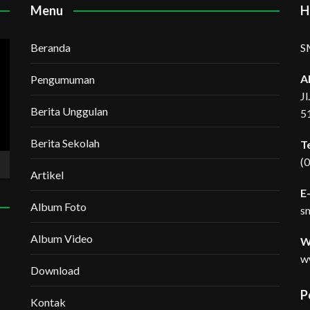
Menu
H
Beranda
S
A
Pengumuman
J
Berita Unggulan
5
Berita Sekolah
T
(
Artikel
E-
Album Foto
s
Album Video
W
w
Download
P
Kontak