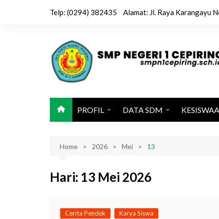
Skip
Telp: (0294) 382435
Alamat: Jl. Raya Karangayu N
to
content
PROFIL
DATA SDM
KESISWA
Sejarah / Latar Belakang
Kepala & Wakil
Kegiatan 
Home
Identitas Sekolah
2026
Mei
Tenaga Pendidik
13
Ekstrakuri
Visi, Misi dan Tujuan
Tenaga Kependidikan
Jadwal Pel
Hari:
13 Mei 2026
Sarana dan Prasarana
Karya Sis
Struktur Organisasi
Kalender Pendidikan 2025-
Cerita Pendek
Karya Siswa