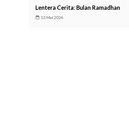
2026
Lentera Cerita: Bulan Ramadhan
Prestasi Sekolah
13 Mei 2026
Makna / Arti Logo