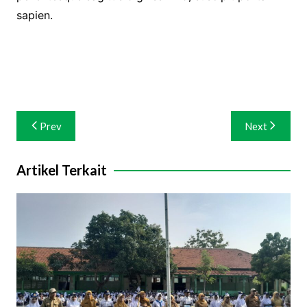
sapien.
Navigasi
Prev
Next
pos
Artikel Terkait