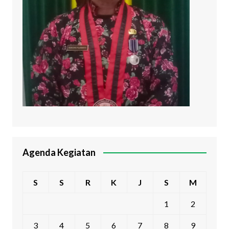
Agenda Kegiatan
S
S
R
K
J
S
M
1
2
3
4
5
6
7
8
9