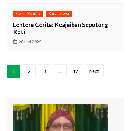
Cerita Pendek
Karya Siswa
Lentera Cerita: Keajaiban Sepotong
Roti
20 Mei 2026
Paginasi
1
2
3
…
19
Next
pos