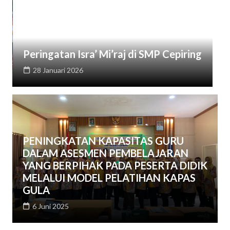
i’raj di SMP Cepiring
SPMB SMP 1 CEPIRING 
12 Juni 2025
PENINGKATAN KAPASITAS GURU
DALAM ASESMEN PEMBELAJARAN
YANG BERPIHAK PADA PESERTA DIDIK
MELALUI MODEL PELATIHAN KAPAS
GULA
6 Juni 2025