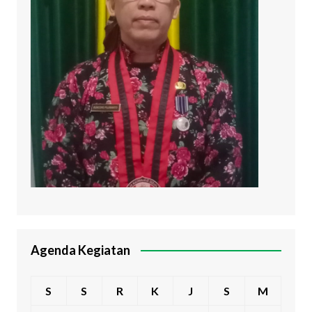
Agenda Kegiatan
S
S
R
K
J
S
M