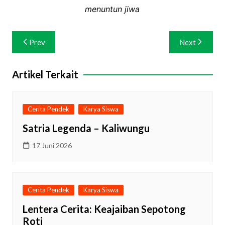
menuntun jiwa
Navigasi
Prev
Next
pos
Artikel Terkait
Cerita Pendek
Karya Siswa
Satria Legenda – Kaliwungu
17 Juni 2026
Cerita Pendek
Karya Siswa
Lentera Cerita: Keajaiban Sepotong
Roti