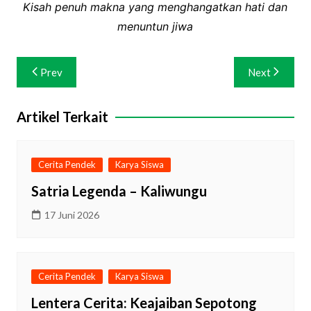
Kisah penuh makna yang menghangatkan hati dan
menuntun jiwa
Navigasi
Prev
Next
pos
Artikel Terkait
Cerita Pendek
Karya Siswa
Satria Legenda – Kaliwungu
17 Juni 2026
Cerita Pendek
Karya Siswa
Lentera Cerita: Keajaiban Sepotong