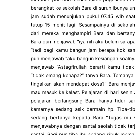
berangkat ke sekolah Bara di suruh ibunya un
jam sudah menunjukan pukul 07.45 wib saat
tutup 15 menit lagi. Sesampainya di sekol
dari mereka menghampiri Bara dan bertanya
Bara pun menjawab “iya nih aku belum sarapan
“tadi pagi kamu bangun jam berapa kok sa
pun menjawab “aku bangun kesiangan soalnya
menjawab “Astagfirullah berarti kamu tida
“tidak emang kenapa?” tanya Bara. Temanya
tingalkan akan mendapat dosa?” Bara menja
mau masuk ke kelas”. Pelajaran di hari senin 
pelajaran berlangsung Bara hanya tidur sa
kamarnya sedang asik bermain hp. Tiba-tib
sedang bertanya kepada Bara “Tugas mu s
menjawabnya dengan santai seolah tidak terj
santai. Pagi pun tiba ibu sedang sibuk mema