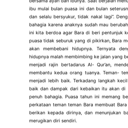
bersama ayah dan ibunya. Saat berjalan menu
ibu mulai bulan puasa ini dan bulan seteru
dan selalu bersyukur, tidak nakal lagi”. De
bahagia karena anaknya sudah mau berubah m
ini kita berdoa agar Bara di beri pentunjuk k
puasa tidak seburuk yang di pikirkan, Bara
akan membebani hidupnya. Ternyata de
hidupnya malah membimbing ke jalan yang be
menjadi rajin bertadarus Al- Qur’an, mend
membantu kedua orang tuanya. Teman- te
menjadi lebih baik. Terkadang langkah kec
baik dan dampak dari kebaikan itu akan di 
penuh bahagia. Puasa tahun ini memang ber
perkataan teman teman Bara membuat Bara 
berikan kepada dirinya, dan menunjukan b
merugikan diri sendiri.