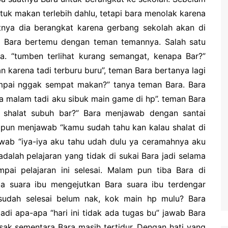
tuk makan terlebih dahlu, tetapi bara menolak karena
nya dia berangkat karena gerbang sekolah akan di
ah Bara bertemu dengan teman temannya. Salah satu
. “tumben terlihat kurang semangat, kenapa Bar?”
 karena tadi terburu buru”, teman Bara bertanya lagi
mpai nggak sempat makan?” tanya teman Bara. Bara
 malam tadi aku sibuk main game di hp”. teman Bara
k shalat subuh bar?” Bara menjawab dengan santai
 pun menjawab “kamu sudah tahu kan kalau shalat di
wab “iya-iya aku tahu udah dulu ya ceramahnya aku
adalah pelajaran yang tidak di sukai Bara jadi selama
mpai pelajaran ini selesai. Malam pun tiba Bara di
a suara ibu mengejutkan Bara suara ibu terdengar
udah selesai belum nak, kok main hp mulu? Bara
adi apa-apa “hari ini tidak ada tugas bu” jawab Bara
sak sementara Bara masih tertidur. Dengan hati yang