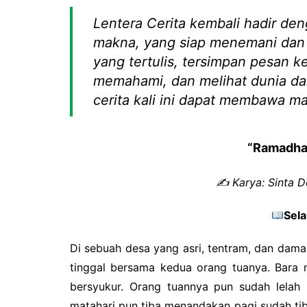
2026
Lentera Cerita kembali hadir den
Prestasi Sekolah
makna, yang siap menemani dan m
Makna / Arti Logo
yang tertulis, tersimpan pesan 
memahami, dan melihat dunia da
cerita kali ini dapat membawa m
“Ramadha
✍️ Karya: Sinta D
Sel
Di sebuah desa yang asri, tentram, dan dama
tinggal bersama kedua orang tuanya. Bara m
bersyukur. Orang tuannya pun sudah lelah
matahari pun tiba menandakan pagi sudah ti