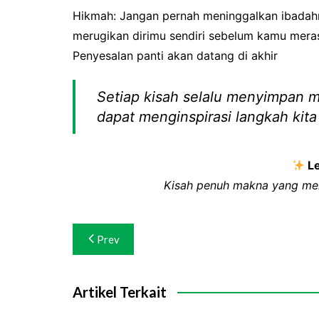
Hikmah: Jangan pernah meninggalkan ibadahm
merugikan dirimu sendiri sebelum kamu mer
Penyesalan panti akan datang di akhir
Setiap kisah selalu menyimpan m
dapat menginspirasi langkah kit
Le
Kisah penuh makna yang men
Navigasi
Prev
pos
Artikel Terkait